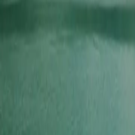
2026-03-21
🇨🇦
Read in English