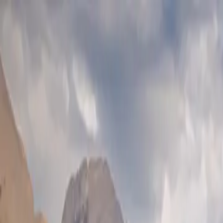
Skip to main content
Study Guide
Free Practice Test
Blog & Tips
Recherche
Get Sta
FR
Start
FR
CitizenPass
/
Blog
/
Présence physique
Présence physique