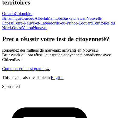
territoires
Ontario
Colombie-
Britannique
Québec
Alberta
Manitoba
Saskatchewan
Nouvelle-
Ecosse
Terre-Neuve-et-Labrador
Ile-du-Prince-Edouard
Territoires du
Nord-Ouest
Yukon
Nunavut
Pret a réussir votre test de citoyenneté?
Rejoignez des milliers de nouveaux arrivants en
Nouveau-
Brunswick
qui ont réussi leur test de citoyenneté canadienne avec
CitizenPass.
Commencer le test gratuit →
This page is also available in
English
Sponsored