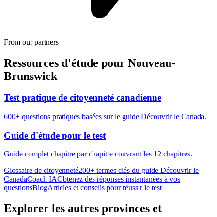
From our partners
Ressources d'étude pour
Nouveau-
Brunswick
Test pratique de citoyenneté canadienne
600+ questions pratiques basées sur le guide Découvrir le Canada.
Guide d'étude pour le test
Guide complet chapitre par chapitre couvrant les 12 chapitres.
Glossaire de citoyenneté
200+ termes clés du guide Découvrir le
Canada
Coach IA
Obtenez des réponses instantanées à vos
questions
Blog
Articles et conseils pour réussir le test
Explorer les autres provinces et